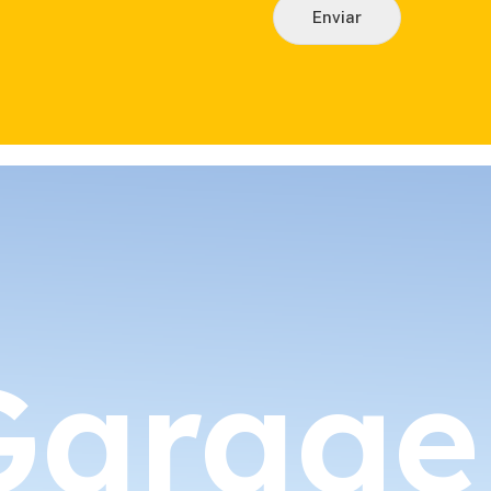
Enviar
arage 