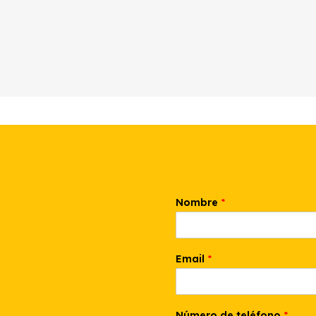
Nombre
*
Email
*
q
Número de teléfono
*