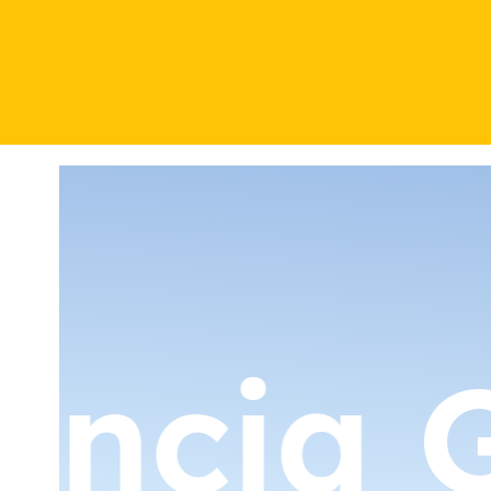
encia
G