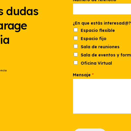
u
s dudas
e
¿
E
arage
n
¿En que estás interesad@?
N
Espacio flexible
o
ia
Espacio fijo
m
b
Sala de reuniones
r
e
Sala de eventos y for
Oficina Virtual
encia
Mensaje
*