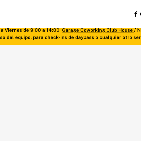
face
s a Viernes de 9:00 a 14:00
Garage Coworking Club House
/ 
o del equipo, para check-ins de daypass o cualquier otro se