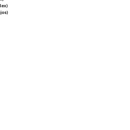
lex)
jos)