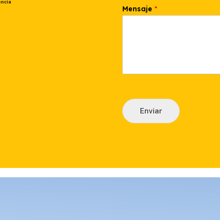
encia
Mensaje
*
Enviar