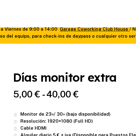
f
s a Viernes de 9:00 a 14:00
Garage Coworking Club House
/ 
o del equipo, para check-ins de daypass o cualquier otro se
Días monitor extra
Rango
5,00
€
-
40,00
€
de
precios:
Monitor de 23»/ 30» (bajo disponibilidad)
desde
Resolución: 1920×1080 (Full HD)
5,00 €
Cable HDMI
Alquiler diario 5 € + iva (Disponible para Puestos Fle