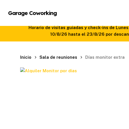
Skip
to
Garage Coworking
main
content
Horario de visitas guiadas y check-ins de Lune
10/8/26 hasta el 23/8/26 por descans
Inicio
Sala de reuniones
Días monitor extra