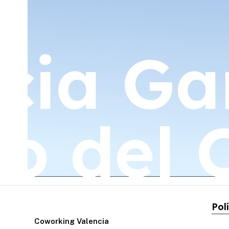
cia
Gar
rio del
Pol
Coworking Valencia