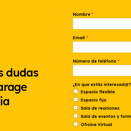
N
Nombre
*
o
m
b
r
e
Email
*
E
m
a
i
Número de teléfono
*
l
s dudas
t
e
l
arage
¿En que estás interesad@?
é
f
Espacio flexible
o
ia
Espacio fijo
n
o
Sala de reuniones
Sala de eventos y for
Oficina Virtual