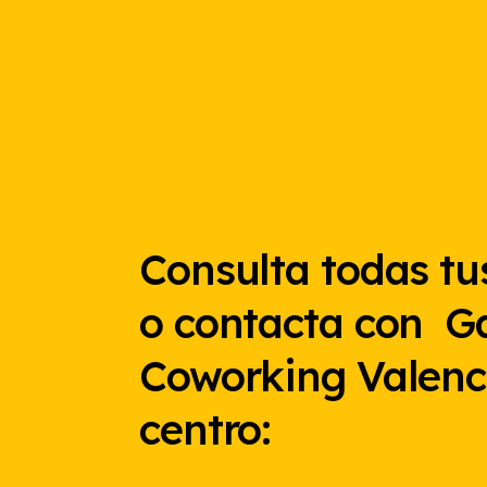
en
la
página
de
producto
Consulta todas tu
o contacta con G
Coworking Valenc
centro: