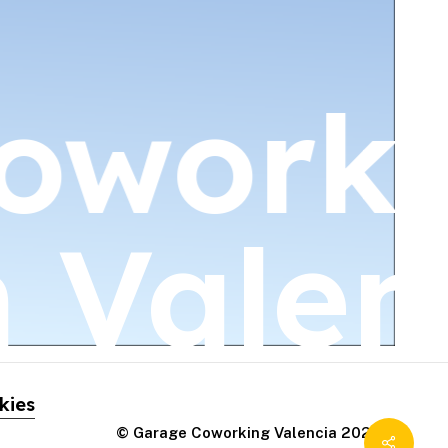
oworki
n
Valen
kies
© Garage Coworking Valencia
2026
Share