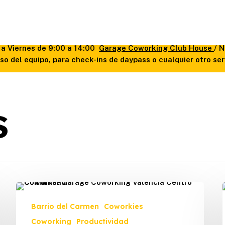
f
s a Viernes de 9:00 a 14:00
Garage Coworking Club House
/ 
o del equipo, para check-ins de daypass o cualquier otro se
s
Coworkers:
Pilar
Barrio del Carmen
Coworkies
–
Coworking
Productividad
El