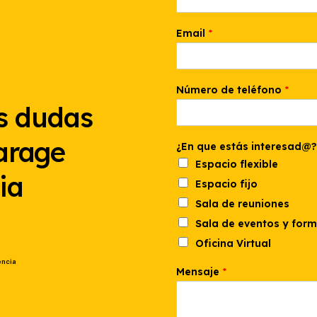
Email
*
Número de teléfono
*
s dudas
arage
¿En que estás interesad@?
Espacio flexible
ia
Espacio fijo
Sala de reuniones
Sala de eventos y for
Oficina Virtual
encia
i
Mensaje
*
n
t
e
r