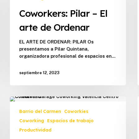
arte
Coworkers: Pilar – El
de
Ordenar
arte de Ordenar
EL ARTE DE ORDENAR: PILAR Os
presentamos a Pilar Quintana,
organizadora profesional de espacios en…
septiembre 12, 2023
Mejor
lo
Barrio del Carmen
Coworkies
hago
Coworking
Espacios de trabajo
mañana,
el
Productividad
peor