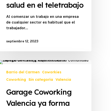
salud en el teletrabajo
teletrabajo
Al comenzar un trabajo en una empresa
de cualquier sector es habitual que el
trabajador…
septiembre 12, 2023
Garage
Coworking
Barrio del Carmen
Coworkies
Valencia
Coworking
Sin categoría
Valencia
ya
forma
Garage Coworking
parte
del
Valencia ya forma
libro
de